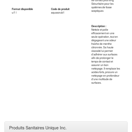
de contact plus long *
Sécuritaire pour les
systèmes de fosse
Format disponible
Code de produit
sceptiques
u/1 l
aquascrub1
Description :
Nettoie et polie
efficacement en une
seule opération, tout en
dégageant une odeur
fraîche de menthe
citronnée. Sa haute
viscosité lui permet
d’adhérer aux surfaces
afin de prolonger le
temps de contact et
assurer un bon
nettoyage. Il remplace les
acides forts, procure un
nettoyage en profondeur
d’une multitude de
surfaces.
Produits Sanitaires Unique Inc.