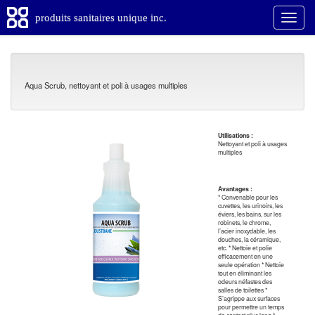
produits sanitaires unique inc.
Aqua Scrub, nettoyant et poli à usages multiples
Utilisations :
Nettoyant et poli à usages
multiples
Avantages :
* Convenable pour les
cuvettes, les urinoirs, les
éviers, les bains, sur les
robinets, le chrome,
l’acier inoxydable, les
douches, la céramique,
etc. * Nettoie et polie
efficacement en une
seule opération * Nettoie
tout en éliminant les
odeurs néfastes des
salles de toilettes *
S’agrippe aux surfaces
pour permettre un temps