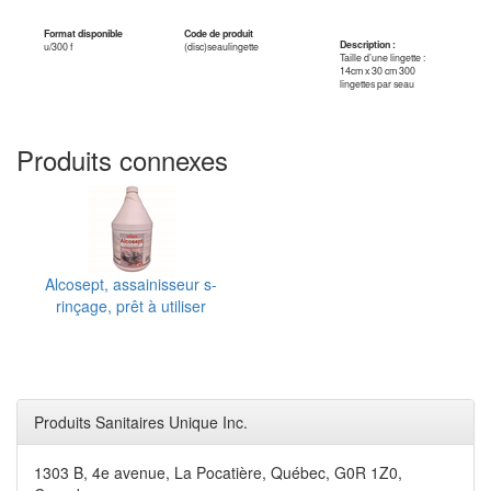
Format disponible
Code de produit
Description :
u/300 f
(disc)seaulingette
Taille d’une lingette :
14cm x 30 cm 300
lingettes par seau
Produits connexes
Alcosept, assainisseur s-
rinçage, prêt à utiliser
Produits Sanitaires Unique Inc.
1303 B, 4e avenue, La Pocatière, Québec, G0R 1Z0,