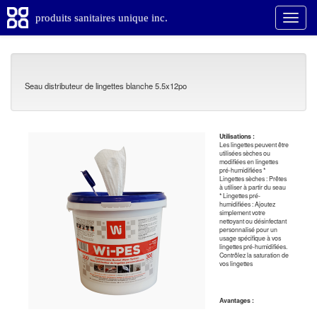
produits sanitaires unique inc.
Seau distributeur de lingettes blanche 5.5x12po
Utilisations :
Les lingettes peuvent être
utilisées sèches ou
modifiées en lingettes
pré-humidifiées *
Lingettes sèches : Prêtes
à utiliser à partir du seau
* Lingettes pré-
humidifiées : Ajoutez
simplement votre
nettoyant ou désinfectant
personnalisé pour un
usage spécifique à vos
lingettes pré-humidifiées.
Contrôlez la saturation de
vos lingettes
Avantages :