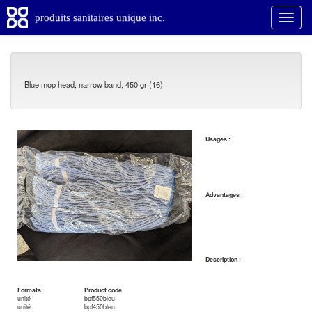
produits sanitaires unique inc.
Blue mop head, narrow band, 450 gr (16)
Usages :
Advantages :
Description :
Formats
Product code
unité
bpf550bleu
unité
bpf450bleu